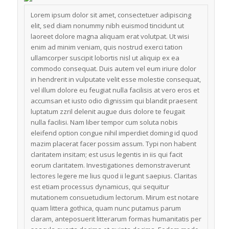
Lorem ipsum dolor sit amet, consectetuer adipiscing
elit, sed diam nonummy nibh euismod tincidunt ut
laoreet dolore magna aliquam erat volutpat. Ut wisi
enim ad minim veniam, quis nostrud exerci tation
ullamcorper suscipit lobortis nisl ut aliquip ex ea
commodo consequat. Duis autem vel eum iriure dolor
in hendrerit in vulputate velit esse molestie consequat,
vel illum dolore eu feugiat nulla facilisis at vero eros et
accumsan et iusto odio dignissim qui blandit praesent
luptatum zzril delenit augue duis dolore te feugait
nulla facilisi. Nam liber tempor cum soluta nobis
eleifend option congue nihil imperdiet doming id quod
mazim placerat facer possim assum. Typi non habent
claritatem insitam; est usus legentis in iis qui facit
eorum claritatem. Investigationes demonstraverunt
lectores legere me lius quod ii legunt saepius. Claritas
est etiam processus dynamicus, qui sequitur
mutationem consuetudium lectorum. Mirum est notare
quam littera gothica, quam nunc putamus parum
claram, anteposuerit litterarum formas humanitatis per